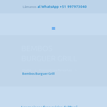
al WhatsApp +51 997973040
Lámanos
Inicio
Nosotros
BEMBOS
Clientes
Consultoría en
BURGUER GRILL
Franquicias
Red FCI
Home
Franquicias Peruanas
Bembos Burguer Grill
Contacto
Compra una
Franquicia